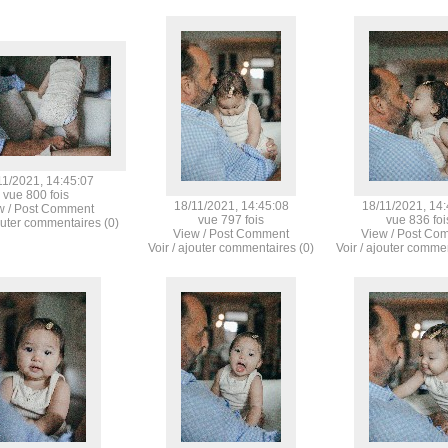
11/2021, 14:45:07
vue 800 fois
18/11/2021, 14:45:08
18/11/2021, 14:
w / Post Comment
vue 797 fois
vue 836 foi
jouter commentaires (0)
View / Post Comment
View / Post Co
Voir / ajouter commentaires (0)
Voir / ajouter comme