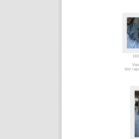
18/
Vie
Voir / a