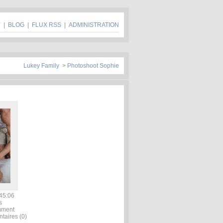
Y
|
BLOG
|
FLUX RSS
|
ADMINISTRATION
Lukey Family
>
Photoshoot Sophie
45:06
s
mment
ntaires (0)