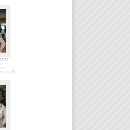
45:09
s
mment
ntaires (0)