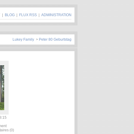
Y
|
BLOG
|
FLUX RSS
|
ADMINISTRATION
Lukey Family
>
Peter 80 Geburtstag
8:15
ment
aires (0)