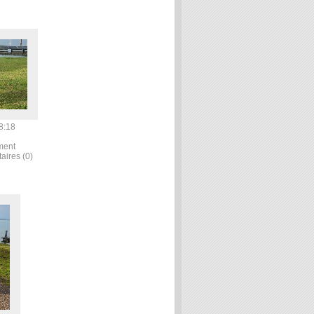
8:18
ment
aires (0)