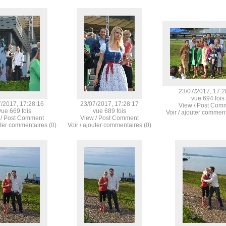
23/07/2017, 17:2
vue 694 fois
/2017, 17:28:16
23/07/2017, 17:28:17
View / Post Com
vue 669 fois
vue 689 fois
Voir / ajouter comment
 / Post Comment
View / Post Comment
uter commentaires (0)
Voir / ajouter commentaires (0)