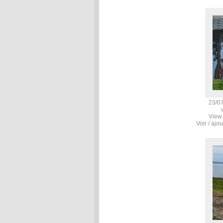
23/07
View
Voir / ajo