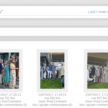
G”
LUKEY FAMIL
/2017, 17:28:13
23/07/2017, 17:28:14
23/07/2017, 17:2
vue 701 fois
vue 692 fois
vue 687 fois
 / Post Comment
View / Post Comment
View / Post Com
uter commentaires (0)
Voir / ajouter commentaires (0)
Voir / ajouter comment