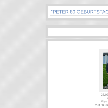
“PETER 80 GEBURTSTA
23/07
View
Voir / ajo